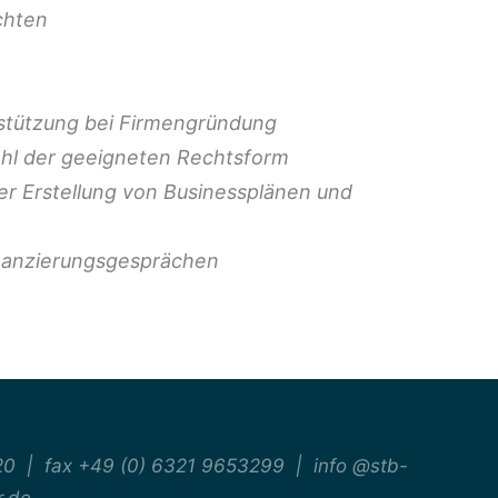
chten
stützung bei Firmengründung
ahl der geeigneten Rechtsform
er Erstellung von Businessplänen und
inanzierungsgesprächen
20 | fax +49 (0) 6321 9653299 | info @stb-
r.de