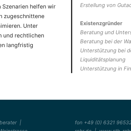
Erstellung von Guta
 Szenarien helfen wir
en zugeschnittene
Existenzgründer
nimieren. Unter
Beratung und Unter
n und rechtlichen
Beratung bei der W
n langfristig
Unterstützung bei d
Liquiditätsplanung
Unterstützung in F
rberater |
fon +49 (0) 6321 9653
Weinstrasse
rohr.de | www.stb-roh