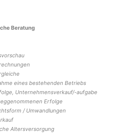
iche Beratung
svorschau
srechnungen
rgleiche
ahme eines bestehenden Betriebs
olge, Unternehmensverkauf/-aufgabe
rweggenommenen Erfolge
chtsform / Umwandlungen
erkauf
liche Altersversorgung