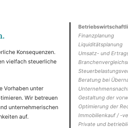
Betriebswirtschaftl
n.
Finanzplanung
Liquiditätsplanung
rliche Konsequenzen.
Umsatz- und Ertrag
 vielfach steuerliche
Branchenvergleich
Steuerbelastungsve
Beratung bei Übern
re Vorhaben unter
Unternehmensnachf
Gestaltung der vo
ptimieren. Wir betreuen
Optimierung der Re
 und unternehmerischen
Immobilienkauf / -v
keiten auf.
Private und betrieb